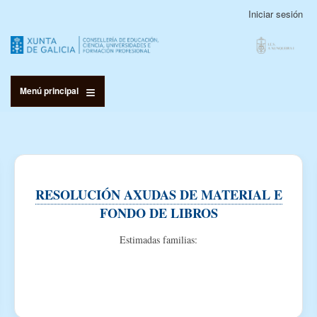
Pasar
Iniciar sesión
Menú
al
de
contenido
cuenta
principal
de
usuario
Menú principal
RESOLUCIÓN AXUDAS DE MATERIAL E
FONDO DE LIBROS
Estimadas familias: