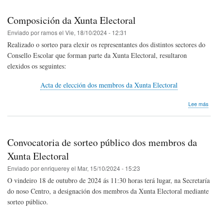
reu
Xun
Composición da Xunta Electoral
Elec
e
Enviado por
ramos
el
Vie, 18/10/2024 - 12:31
cale
Realizado o sorteo para elexir os representantes dos distintos sectores do
de
Consello Escolar que forman parte da Xunta Electoral, resultaron
actu
elexidos os seguintes:
Acta de elección dos membros da Xunta Electoral
sob
Lee más
Com
da
Xun
Elec
Convocatoria de sorteo público dos membros da
Xunta Electoral
Enviado por
enriquerey
el
Mar, 15/10/2024 - 15:23
O vindeiro 18 de outubro de 2024 ás 11:30 horas terá lugar, na Secretaría
do noso Centro, a designación dos membros da Xunta Electoral mediante
sorteo público.