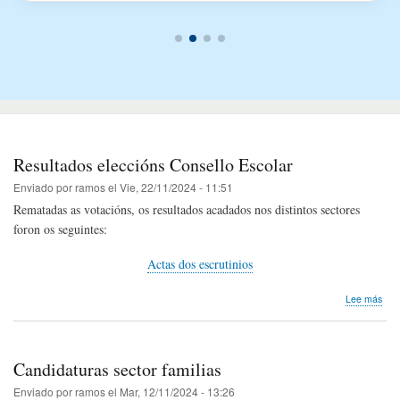
Resultados eleccións Consello Escolar
Enviado por
ramos
el
Vie, 22/11/2024 - 11:51
Rematadas as votacións, os resultados acadados nos distintos sectores
foron os seguintes:
Actas dos escrutinios
sob
Lee más
Res
elec
Con
Esco
Candidaturas sector familias
Enviado por
ramos
el
Mar, 12/11/2024 - 13:26