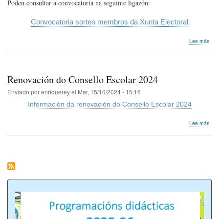
Poden consultar a convocatoria na seguinte ligazón:
Convocatoria sorteo membros da Xunta Electoral
sob
Lee más
Con
de
sort
públ
Renovación do Consello Escolar 2024
dos
mem
Enviado por
enriquerey
el
Mar, 15/10/2024 - 15:16
da
Información da renovación do Consello Escolar 2024
Xun
Elec
sob
Lee más
Ren
do
Con
Esco
202