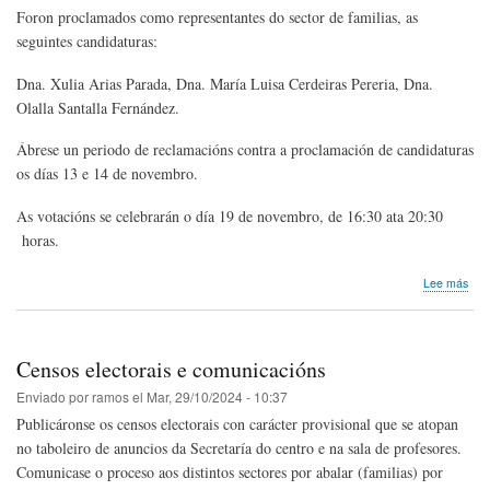
Foron proclamados como representantes do sector de familias, as
seguintes candidaturas:
Dna. Xulia Arias Parada, Dna. María Luisa Cerdeiras Pereria, Dna.
Olalla Santalla Fernández.
Ábrese un periodo de reclamacións contra a proclamación de candidaturas
os días 13 e 14 de novembro.
As votacións se celebrarán o día 19 de novembro, de 16:30 ata 20:30
horas.
sob
Lee más
Can
sect
fami
Censos electorais e comunicacións
Enviado por
ramos
el
Mar, 29/10/2024 - 10:37
Publicáronse os censos electorais con carácter provisional que se atopan
no taboleiro de anuncios da Secretaría do centro e na sala de profesores.
Comunicase o proceso aos distintos sectores por abalar (familias) por