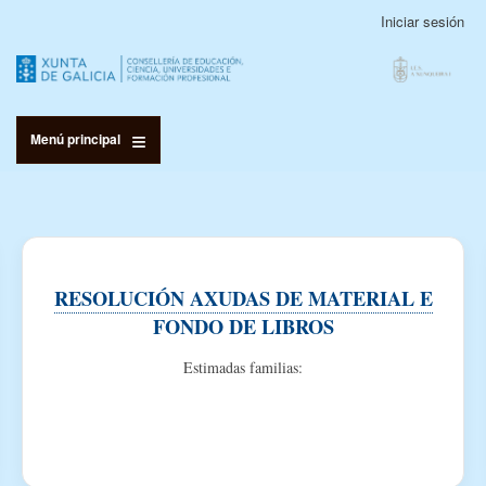
Pasar
Iniciar sesión
Menú
al
de
contenido
cuenta
principal
de
usuario
Menú principal
RESOLUCIÓN AXUDAS DE MATERIAL E
FONDO DE LIBROS
Estimadas familias: