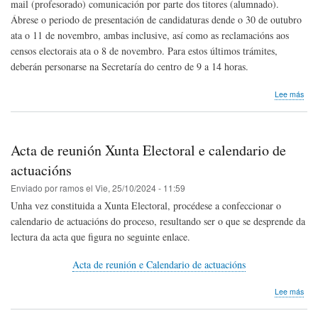
mail (profesorado) comunicación por parte dos titores (alumnado).
Ábrese o periodo de presentación de candidaturas dende o 30 de outubro
ata o 11 de novembro, ambas inclusive, así como as reclamacións aos
censos electorais ata o 8 de novembro. Para estos últimos trámites,
deberán personarse na Secretaría do centro de 9 a 14 horas.
sob
Lee más
Cen
elec
e
com
Acta de reunión Xunta Electoral e calendario de
actuacións
Enviado por
ramos
el
Vie, 25/10/2024 - 11:59
Unha vez constituida a Xunta Electoral, procédese a confeccionar o
calendario de actuacións do proceso, resultando ser o que se desprende da
lectura da acta que figura no seguinte enlace.
Acta de reunión e Calendario de actuacións
sob
Lee más
Act
de