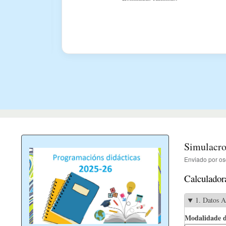
2º
Simulacro
Enviado por
os
Calculador
1. Datos 
Modalidade d