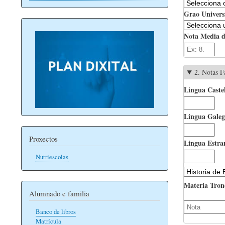
Grao Universi
Nota Media d
2. Notas F
Lingua Castel
Lingua Galega
Proxectos
Lingua Estran
Nutriescolas
Materia Tron
Alumnado e familia
Banco de libros
Matrícula