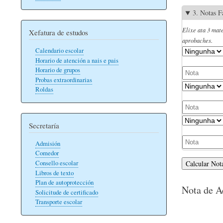
3. Notas F
Elixe ata 3 mat
Xefatura de estudos
aprobaches.
Calendario escolar
Horario de atención a nais e pais
Horario de grupos
Probas extraordinarias
Roldas
Secretaría
Admisión
Comedor
Consello escolar
Calcular Not
Libros de texto
Plan de autoprotección
Nota de A
Solicitude de certificado
Transporte escolar