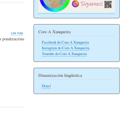
de
cualificación
nas
PAU
Coro A Xunqueira
sobre
Lee más
Simulacro
s ponderacións
Facebook do Coro A Xunqueira
de
cualificación
Instagram do Coro A Xunqueira
nas
Youtube do Coro A Xunqueira
PAU
Dinamización lingüística
Dina1