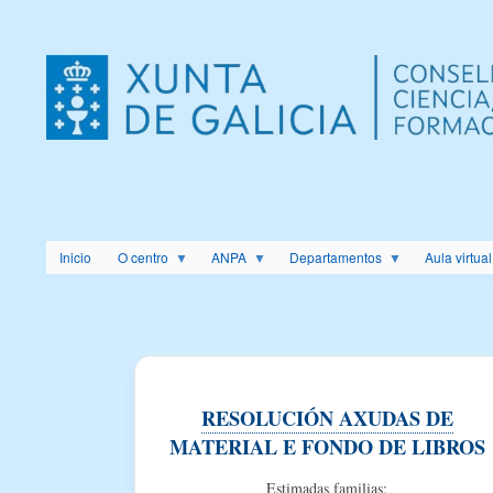
Menú
de
cuenta
de
usuario
Inicio
O centro
ANPA
Departamentos
Aula virtual
BAS DE
RESOLUCIÓN AXUDAS DE
E
MATERIAL E FONDO DE LIBROS
TERIAS
Estimadas familias: