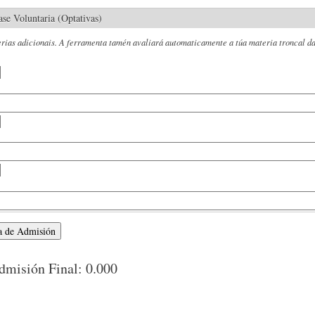
ase Voluntaria (Optativas)
erias adicionais. A ferramenta tamén avaliará automaticamente a túa materia troncal da
a de Admisión
dmisión Final:
0.000