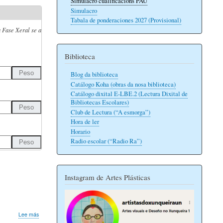
Simulacro cualificacións PAU
Simulacro
Tabala de ponderaciones 2027 (Provisional)
 Fase Xeral se a
Biblioteca
Blog da biblioteca
Catálogo Koha (obras da nosa biblioteca)
Catálogo dixital E-LBE.2 (Lectura Dixital de
Bibliotecas Escolares)
Club de Lectura (“A esmorga”)
Hora de ler
Horario
Radio escolar (“Radio Ra”)
Instagram de Artes Plásticas
sobre
Lee más
Simulacro