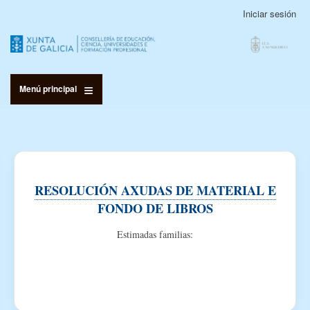
Pasar
Iniciar sesión
Menú
al
de
contenido
cuenta
principal
de
usuario
Menú principal
RESOLUCIÓN AXUDAS DE MATERIAL E
FONDO DE LIBROS
Estimadas familias: