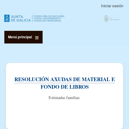
Pasar
Iniciar sesión
Menú
al
de
contenido
cuenta
principal
de
usuario
Menú principal
RESOLUCIÓN AXUDAS DE MATERIAL E
FONDO DE LIBROS
Estimadas familias: