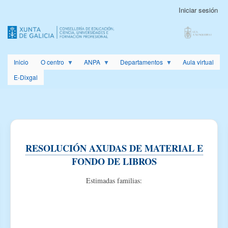
Pasar
Iniciar sesión
Menú
al
de
contenido
cuenta
principal
de
usuario
Inicio
O centro
ANPA
Departamentos
Aula virtual
E-Dixgal
RESOLUCIÓN AXUDAS DE MATERIAL E
FONDO DE LIBROS
Estimadas familias: