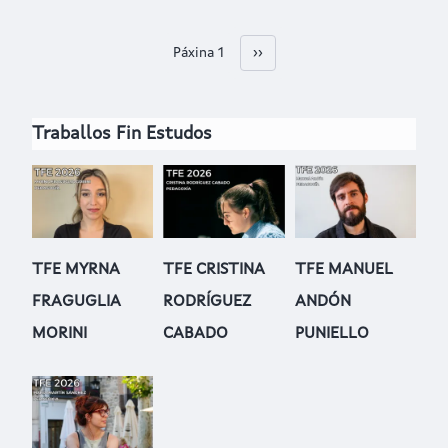
Páxina 1
Páxina Seguinte
››
Paxinación
Traballos Fin Estudos
TFE MYRNA
TFE CRISTINA
TFE MANUEL
FRAGUGLIA
RODRÍGUEZ
ANDÓN
MORINI
CABADO
PUNIELLO