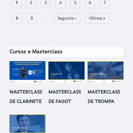
Páxina actual
1
Páxina
2
Páxina
3
Páxina
4
Páxina
5
Páxina
6
Páxina
7
Paxinación
Páxina
8
Páxina
9
…
Páxina Seguinte
Seguinte ›
Last page
Última »
Cursos e Masterclass
MASTERCLASS
MASTERCLASS
MASTERCLASS
DE CLARINETE
DE FAGOT
DE TROMPA