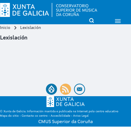
Open Sidebar Mai
Open Search Block
Inicio
Lexislación
Miga de pan
Buscar
Lexislación
Close search
© Xunta de Galicia. Información mantida e publicada na Internet polo centro educativo
Mapa do sitio
-
Contacto co centro
-
Accesibilidade
-
Aviso Legal
CMUS Superior da Coruña