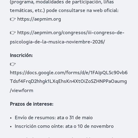
(programa, modalidades de participación, liñas
temáticas, etc.) pode consultarse na web oficial:
👉
https://aepmim.org
👉
https://aepmim.org/congresos/iii-congreso-de-
psicologia-de-la-musica-noviembre-2026/
Inscrición:
👉
https://docs.google.com/forms/d/e/1FAIpQLSc90vb6
Tdsf4FrqD2hhgk1LXqEhsKn4XtOiZoSZHNPPaOaumg
/viewform
Prazos de interese:
Envío de resumos: ata o 31 de maio
Inscrición como oínte: ata o 10 de novembro