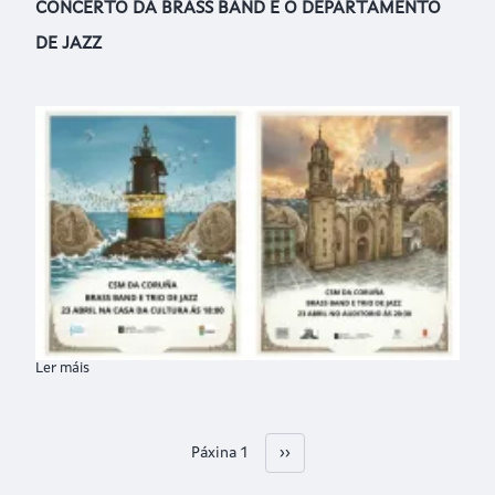
CONCERTO DA BRASS BAND E O DEPARTAMENTO
DE JAZZ
Ler máis
sobre CONCERTO DA BRASS BAND E O DEPARTAMENTO DE J
Páxina 1
Páxina Seguinte
››
Paxinación