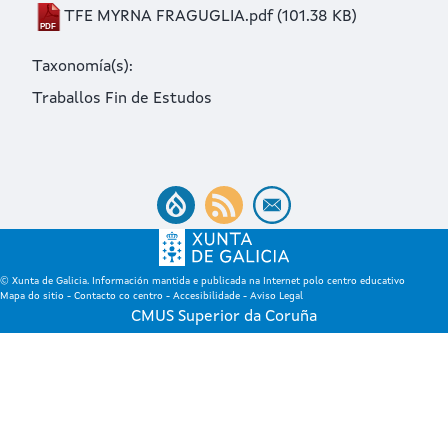
TFE MYRNA FRAGUGLIA.pdf
(101.38 KB)
Taxonomía(s)
Traballos Fin de Estudos
© Xunta de Galicia. Información mantida e publicada na Internet polo centro educativo
Mapa do sitio
-
Contacto co centro
-
Accesibilidade
-
Aviso Legal
CMUS Superior da Coruña