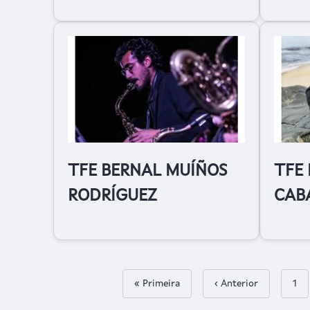
TFE BERNAL MUÍÑOS
TFE 
RODRÍGUEZ
CAB
First page
« Primeira
Páxina anterior
‹ Anterior
Páx
1