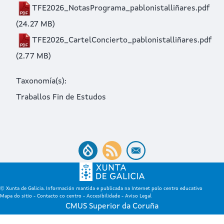
TFE2026_NotasPrograma_pablonistalliñares.pdf
(24.27 MB)
TFE2026_CartelConcierto_pablonistalliñares.pdf
(2.77 MB)
Taxonomía(s)
Traballos Fin de Estudos
© Xunta de Galicia. Información mantida e publicada na Internet polo centro educativo
Mapa do sitio
-
Contacto co centro
-
Accesibilidade
-
Aviso Legal
CMUS Superior da Coruña