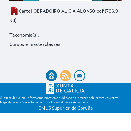
Cartel OBRADOIRO ALICIA ALONSO.pdf
(796.91
KB)
Taxonomía(s)
Cursos e masterclasses
© Xunta de Galicia. Información mantida e publicada na Internet polo centro educativo
Mapa do sitio
-
Contacto co centro
-
Accesibilidade
-
Aviso Legal
CMUS Superior da Coruña