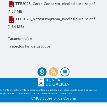
TFE2026_CartelConcerto_nicolasloureiro.pdf
(1.57 MB)
TFE2026_NotasPrograma_nicolasloureiro.pdf
(1.64 MB)
Taxonomía(s)
Traballos Fin de Estudos
© Xunta de Galicia. Información mantida e publicada na Internet polo centro educativo
Mapa do sitio
-
Contacto co centro
-
Accesibilidade
-
Aviso Legal
CMUS Superior da Coruña