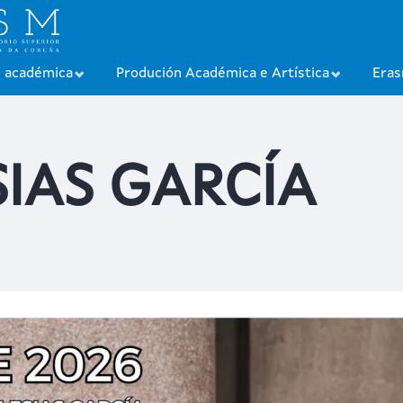
n académica
Produción Académica e Artística
Era
SIAS GARCÍA