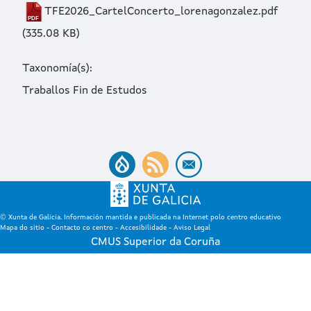
TFE2026_CartelConcerto_lorenagonzalez.pdf
(335.08 KB)
Taxonomía(s)
Traballos Fin de Estudos
© Xunta de Galicia. Información mantida e publicada na Internet polo centro educativo
Mapa do sitio
-
Contacto co centro
-
Accesibilidade
-
Aviso Legal
CMUS Superior da Coruña