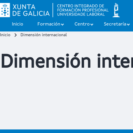
Inicio
Formación
Centro
Secretaría
Inicio
Dimensión internacional
Buscar
Miga de pan
Dimensión inte
Close search