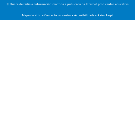
© Xunta de Galicia. Información mantida e publicada na Internet polo centro educativo
Mapa do sitio
-
Contacto co centro
-
Accesibilidade
-
Aviso Legal