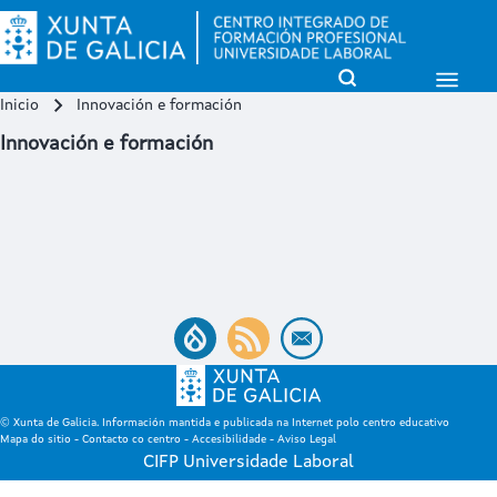
Open Sidebar Mai
Open Search Block
Inicio
Innovación e formación
Miga de pan
Buscar
Innovación e formación
Close search
© Xunta de Galicia. Información mantida e publicada na Internet polo centro educativo
Mapa do sitio
-
Contacto co centro
-
Accesibilidade
-
Aviso Legal
CIFP Universidade Laboral