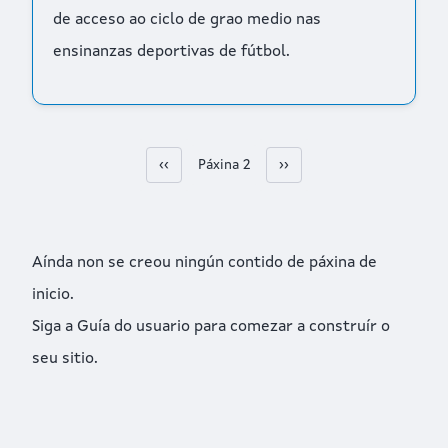
de acceso ao ciclo de grao medio nas
ensinanzas deportivas de fútbol.
Páxina anterior
‹‹
Páxina 2
Páxina Seguinte
››
Paxinación
Aínda non se creou ningún contido de páxina de
inicio.
Siga a
Guía do usuario
para comezar a construír o
seu sitio.