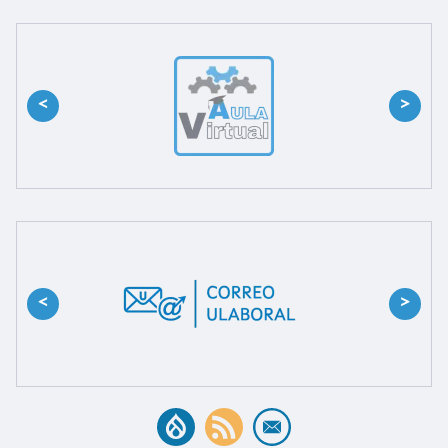
<
>
<
>