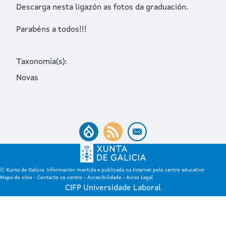
Descarga
nesta ligazón
as fotos da graduación.
Parabéns a todos!!!
Taxonomía(s)
Novas
© Xunta de Galicia. Información mantida e publicada na Internet polo centro educativo
Mapa do sitio
-
Contacto co centro
-
Accesibilidade
-
Aviso Legal
CIFP Universidade Laboral