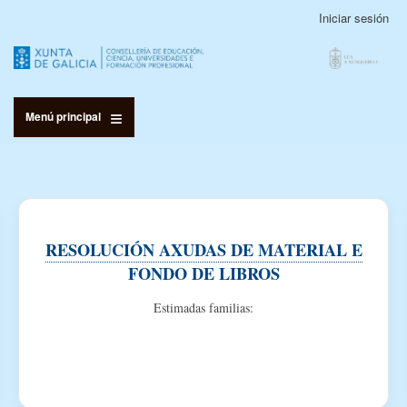
Pasar
Iniciar sesión
Menú
al
de
contenido
cuenta
principal
de
usuario
Menú principal
RESOLUCIÓN AXUDAS DE MATERIAL E
FONDO DE LIBROS
Estimadas familias: