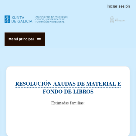
Pasar
Iniciar sesión
Menú
al
de
contenido
cuenta
principal
de
usuario
Menú principal
RESOLUCIÓN AXUDAS DE MATERIAL E
FONDO DE LIBROS
Estimadas familias: