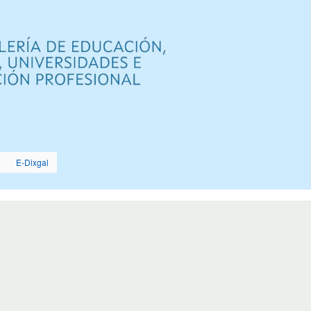
Ir
o
contido
principal
E-Dixgal