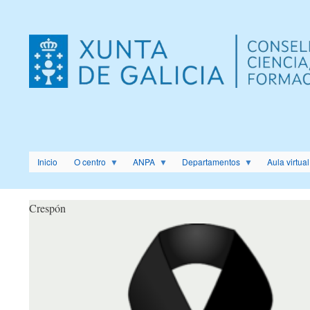
Menú
de
cuenta
de
usuario
Inicio
O centro
ANPA
Departamentos
Aula virtual
Crespón