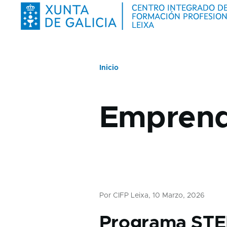
Ir o contido principal
Centro sub-navigation
Alumnado sub-
Inicio
Miga
Empren
de
pan
Por
CIFP Leixa
, 10 Marzo, 2026
Programa STE