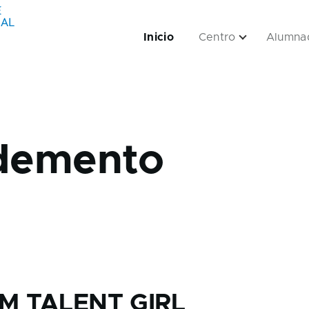
Inicio
Centro
Alumna
navigation
Empresas sub-navigation
Servizos sub-navigation
Aplicacións sub-navigation
demento
M TALENT GIRL