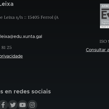
Leixa
 Leixa s/n :: 15405 Ferrol (A
.leixa@edu.xunta.gal
ISO 
 81 25
Consultar a
 privacidade
 en redes sociais