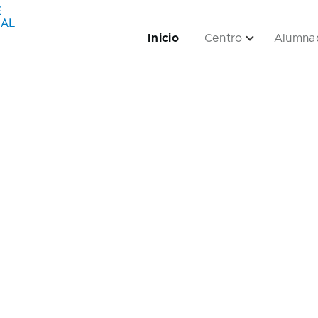
Inicio
Centro
Alumna
navigation
Empresas sub-navigation
Servizos sub-navigation
Aplicacións sub-navigation