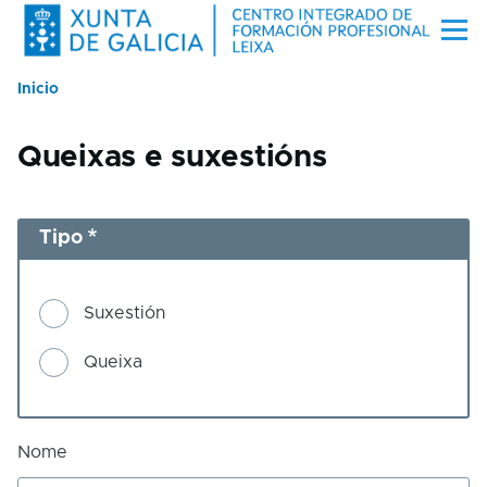
Ir o contido principal
Menú
Inicio
Miga
de
Queixas e suxestións
pan
Tipo
Suxestión
Queixa
Nome