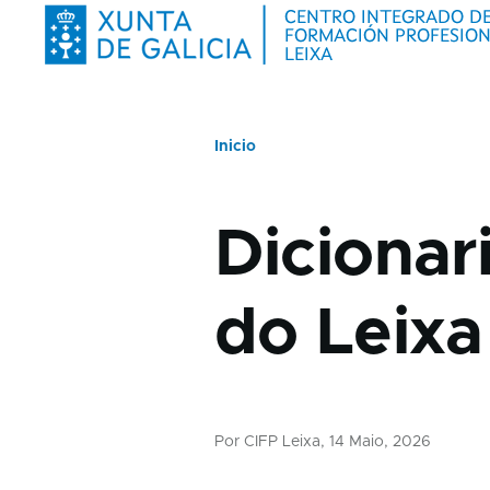
Ir o contido principal
Centro sub-navigation
Alumnado sub-
Inicio
Miga
Dicionar
de
pan
do Leixa
Por
CIFP Leixa
, 14 Maio, 2026