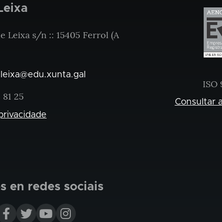
Leixa
 Leixa s/n :: 15405 Ferrol (A
.leixa@edu.xunta.gal
ISO 
 81 25
Consultar a
 privacidade
 en redes sociais