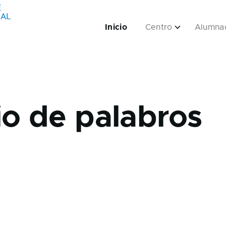
Inicio
Centro
Alumna
navigation
Empresas sub-navigation
Servizos sub-navigation
Aplicacións sub-navigation
io de palabros