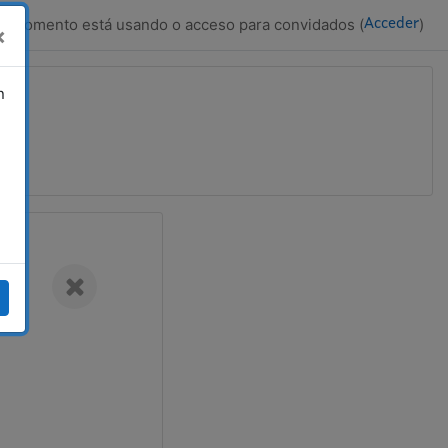
e momento está usando o acceso para convidados (
)
Acceder
×
n