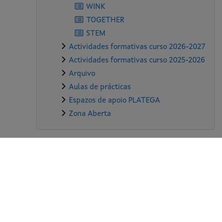
WINK
TOGETHER
STEM
Actividades formativas curso 2026-2027
Actividades formativas curso 2025-2026
Arquivo
Aulas de prácticas
Espazos de apoio PLATEGA
Zona Aberta
Supplementary blocks
ección de datos