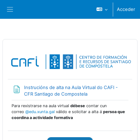
Ir ao contido principal
Acceder
Panel lateral
Instrucións de alta na Aula Virtual do CAFI -
Páxina
CFR Santiago de Compostela
Para rexistrarse na aula virtual
débese
contar cun
correo
@edu.xunta.gal
válido e solicitar a alta á
persoa que
coordina a actividade formativa