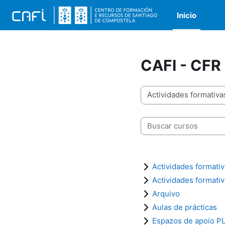
Ir ao contido principal
Inicio
CAFI - CFR
Categorías de cursos
Buscar cursos
Actividades formati
Actividades formati
Arquivo
Aulas de prácticas
Espazos de apoio 