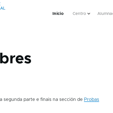
Inicio
Centro
Alumna
navigation
Empresas sub-navigation
Servizos sub-navigation
Aplicacións sub-navigation
ibres
da segunda parte e finais na sección de
Probas