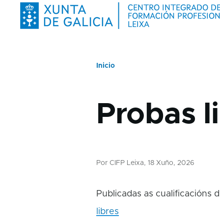
Ir o contido principal
Centro sub-navigation
Alumnado sub-
Inicio
Miga
Probas l
de
pan
Por
CIFP Leixa
, 18 Xuño, 2026
Publicadas as cualificacións 
libres