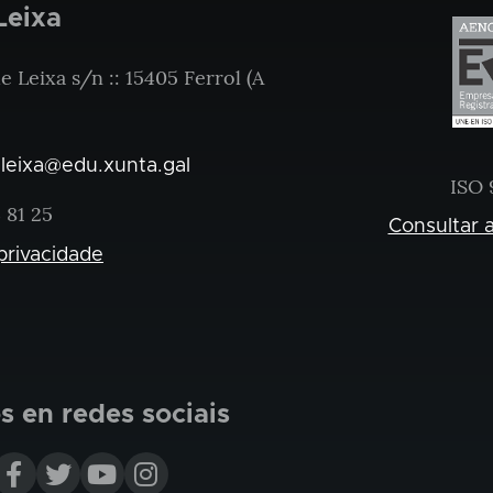
Leixa
 Leixa s/n :: 15405 Ferrol (A
.leixa@edu.xunta.gal
ISO 
 81 25
Consultar a
 privacidade
 en redes sociais