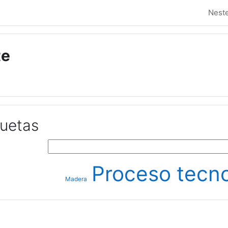
Neste
te
quetas
Buscar etiquetas
Proceso tecn
Madera