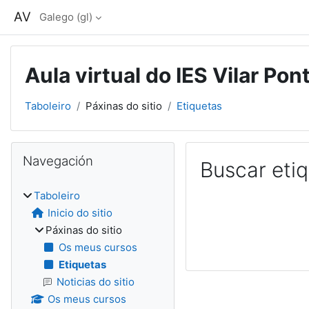
Ir ao contido principal
AV
Galego ‎(gl)‎
Aula virtual do IES Vilar Pon
Taboleiro
Páxinas do sitio
Etiquetas
Bloques
Omitir Navegación
Navegación
Buscar eti
Taboleiro
Inicio do sitio
Páxinas do sitio
Os meus cursos
Etiquetas
Noticias do sitio
Os meus cursos