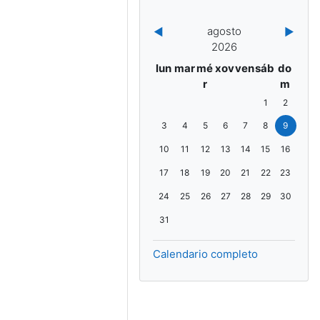
agosto
◀︎
▶︎
2026
luns
martes
mércores
xoves
venres
sábado
doming
lun
mar
mé
xov
ven
sáb
do
r
m
Non hai eventos
Non hai eve
1
2
Non hai eventos, luns, 3 de agosto
Non hai eventos, martes, 4 de agost
Non hai eventos, mércores, 5 d
Non hai eventos, xoves, 6
Non hai eventos, venr
Non hai eventos
Non hai eve
3
4
5
6
7
8
9
Non hai eventos, luns, 10 de agosto
Non hai eventos, martes, 11 de agost
Non hai eventos, mércores, 12 
Non hai eventos, xoves, 1
Non hai eventos, ven
Non hai eventos
Non hai eve
10
11
12
13
14
15
16
Non hai eventos, luns, 17 de agosto
Non hai eventos, martes, 18 de agos
Non hai eventos, mércores, 19 
Non hai eventos, xoves, 2
Non hai eventos, venr
Non hai eventos
Non hai ev
17
18
19
20
21
22
23
Non hai eventos, luns, 24 de agosto
Non hai eventos, martes, 25 de agos
Non hai eventos, mércores, 26 
Non hai eventos, xoves, 2
Non hai eventos, ven
Non hai eventos
Non hai ev
24
25
26
27
28
29
30
Non hai eventos, luns, 31 de agosto
31
Calendario completo