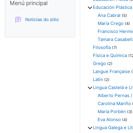
Menú principal
Educación Plástica
Ana Cabral
(5)
Foro
Noticias do sitio
María Crego
(4)
Francisco Hermi
Tamara Casabell
Filosofía
(7)
Física e Química
(1
Grego
(2)
Langue Française
(
Latín
(2)
Lingua Castelá e Li
Alberto Pernas /
Carolina Mariño
María Porbén
(3)
Eva Alonso
(4)
Lingua Galega e Lit