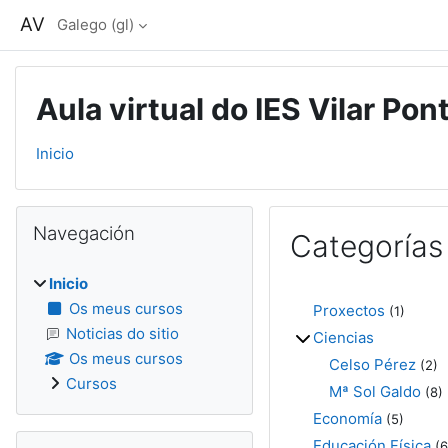
Ir ao contido principal
AV
Galego ‎(gl)‎
Aula virtual do IES Vilar Pon
Inicio
Bloques
Omitir Navegación
Navegación
Categorías
Inicio
Os meus cursos
Proxectos
(1)
Noticias do sitio
Ciencias
Os meus cursos
Celso Pérez
(2)
Cursos
Mª Sol Galdo
(8)
Economía
(5)
Omitir Menú principal
Educación Física
(6