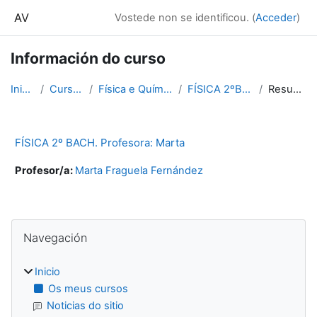
Ir ao contido principal
AV
Vostede non se identificou. (
Acceder
)
Información do curso
Inicio
Cursos
Física e Química
FÍSICA 2ºBAC
Resumo
FÍSICA 2º BACH. Profesora: Marta
Profesor/a:
Marta Fraguela Fernández
Bloques
Omitir Navegación
Navegación
Inicio
Os meus cursos
Noticias do sitio