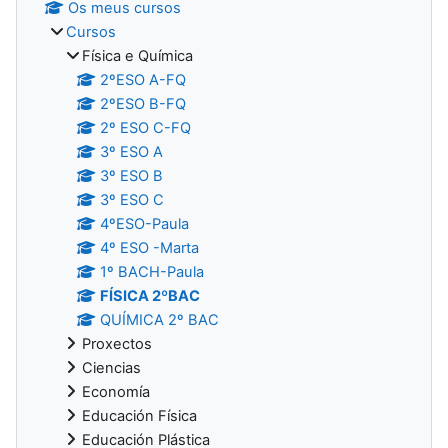
Os meus cursos
Cursos
Física e Química
2ºESO A-FQ
2ºESO B-FQ
2º ESO C-FQ
3º ESO A
3º ESO B
3º ESO C
4ºESO-Paula
4º ESO -Marta
1º BACH-Paula
FÍSICA 2ºBAC
QUÍMICA 2º BAC
Proxectos
Ciencias
Economía
Educación Física
Educación Plástica