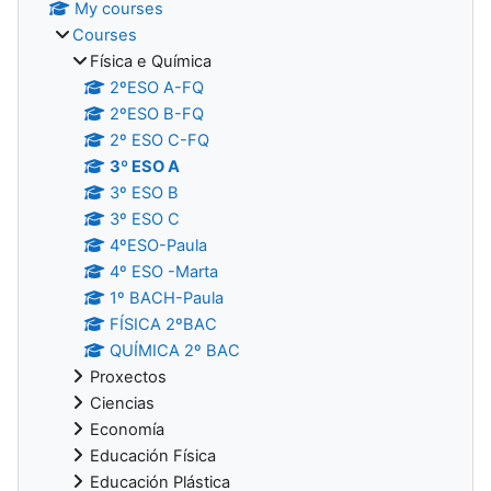
My courses
Courses
Física e Química
2ºESO A-FQ
2ºESO B-FQ
2º ESO C-FQ
3º ESO A
3º ESO B
3º ESO C
4ºESO-Paula
4º ESO -Marta
1º BACH-Paula
FÍSICA 2ºBAC
QUÍMICA 2º BAC
Proxectos
Ciencias
Economía
Educación Física
Educación Plástica