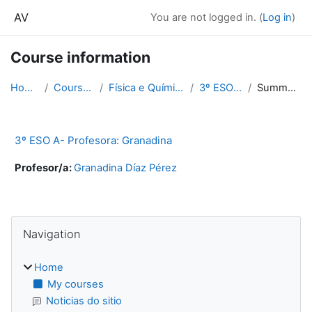
Skip to main content
AV
You are not logged in. (
Log in
)
Course information
Home
Courses
Física e Química
3º ESO A
Summary
3º ESO A- Profesora: Granadina
Profesor/a:
Granadina Díaz Pérez
Blocks
Skip Navigation
Navigation
Home
My courses
Noticias do sitio