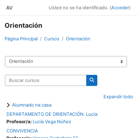
Salta al contenido principal
AV
Usted no se ha identificado. (
Acceder
)
Orientación
Página Principal
Cursos
Orientación
Categorías
Buscar cursos
Buscar cursos
Expandir todo
Alumnado na casa
DEPARTAMENTO DE ORIENTACIÓN. Lucía
Profesor/a:
Lucía Vega Núñez
CONVIVENCIA