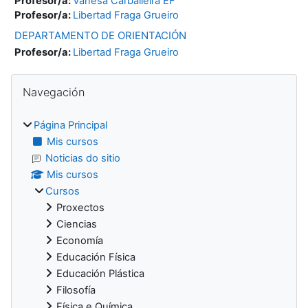
Profesor/a:
Vanesa Carballeira EF
Profesor/a:
Libertad Fraga Grueiro
DEPARTAMENTO DE ORIENTACIÓN
Profesor/a:
Libertad Fraga Grueiro
Bloques
Salta Navegación
Navegación
Página Principal
Mis cursos
Noticias do sitio
Mis cursos
Cursos
Proxectos
Ciencias
Economía
Educación Física
Educación Plástica
Filosofía
Física e Química