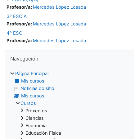
Profesor/a:
Mercedes López Losada
3º ESO A
Profesor/a:
Mercedes López Losada
4º ESO
Profesor/a:
Mercedes López Losada
Bloques
Salta Navegación
Navegación
Página Principal
Mis cursos
Noticias do sitio
Mis cursos
Cursos
Proxectos
Ciencias
Economía
Educación Física