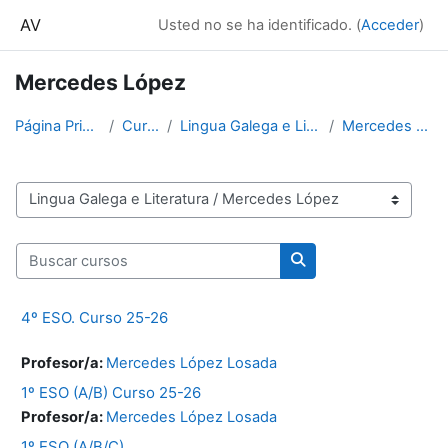
Salta al contenido principal
AV
Usted no se ha identificado. (
Acceder
)
Mercedes López
Página Principal
Cursos
Lingua Galega e Literatura
Mercedes López
Categorías
Buscar cursos
Buscar cursos
4º ESO. Curso 25-26
Profesor/a:
Mercedes López Losada
1º ESO (A/B) Curso 25-26
Profesor/a:
Mercedes López Losada
1º ESO (A/B/C)