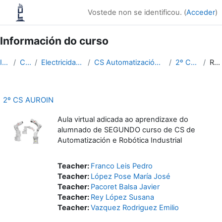
Ir ao contido principal
Vostede non se identificou. (
Acceder
)
Información do curso
Inicio
Cursos
Electricidade-Electrónica
CS Automatización e Robótica Industrial
2º CS AUROIN
Resumo
2º CS AUROIN
Aula virtual adicada ao aprendizaxe do
alumnado de SEGUNDO curso de CS de
Automatización e Robótica Industrial
Teacher:
Franco Leis Pedro
Teacher:
López Pose María José
Teacher:
Pacoret Balsa Javier
Teacher:
Rey López Susana
Teacher:
Vazquez Rodriguez Emilio