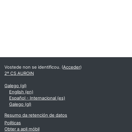
Bloques
Supplementary blocks
Vostede non se identificou. (
Acceder
)
2º CS AUROIN
Galego ‎(gl)‎
English ‎(en)‎
Español - Internacional ‎(es)‎
Galego ‎(gl)‎
Resumo da retención de datos
Políticas
Obter a apli móbil