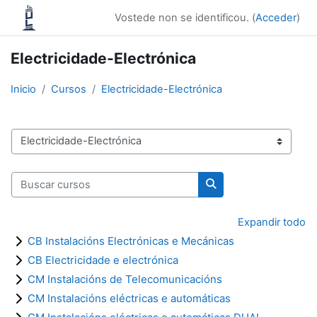
Ir ao contido principal
Vostede non se identificou. (
Acceder
)
Electricidade-Electrónica
Inicio
Cursos
Electricidade-Electrónica
Categorías de cursos
Buscar cursos
Buscar cursos
Expandir todo
CB Instalacións Electrónicas e Mecánicas
CB Electricidade e electrónica
CM Instalacións de Telecomunicacións
CM Instalacións eléctricas e automáticas