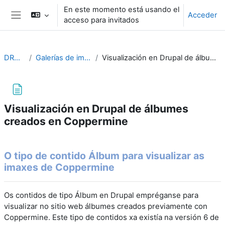
Salta al contenido principal
En este momento está usando el
Acceder
acceso para invitados
Panel lateral
DRUPAL10
Galerías de imaxes en Drupal
Visualización en Drupal de álbumes creados en Coppermine
Visualización en Drupal de álbumes
creados en Coppermine
Requisitos de finalización
O tipo de contido Álbum para visualizar as
imaxes de Coppermine
Os contidos de tipo Álbum en Drupal empréganse para
visualizar no sitio web álbumes creados previamente con
Coppermine.
Este tipo de contidos xa existía na versión 6 de