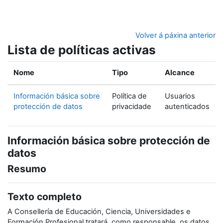
Ir ao contido principal
Volver á páxina anterior
Lista de políticas activas
Nome
Tipo
Alcance
Información básica sobre
Política de
Usuarios
protección de datos
privacidade
autenticados
Información básica sobre protección de
datos
Resumo
Texto completo
A Consellería de Educación, Ciencia, Universidades e
Formación Profesional tratará, como responsable, os datos