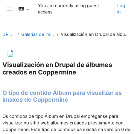
Skip to main content
You are currently using guest
Log
access
in
Side panel
DRUPAL10
Galerías de imaxes en Drupal
Visualización en Drupal de álbumes creados en Coppermine
Visualización en Drupal de álbumes
creados en Coppermine
Completion requirements
O tipo de contido Álbum para visualizar as
imaxes de Coppermine
Os contidos de tipo Álbum en Drupal empréganse para
visualizar no sitio web álbumes creados previamente con
Coppermine.
Este tipo de contidos xa existía na versión 6 de