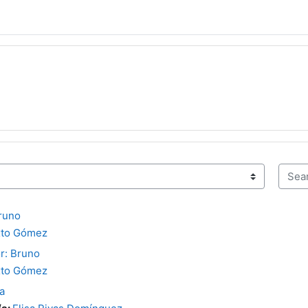
Searc
Bruno
xto Gómez
r: Bruno
xto Gómez
a