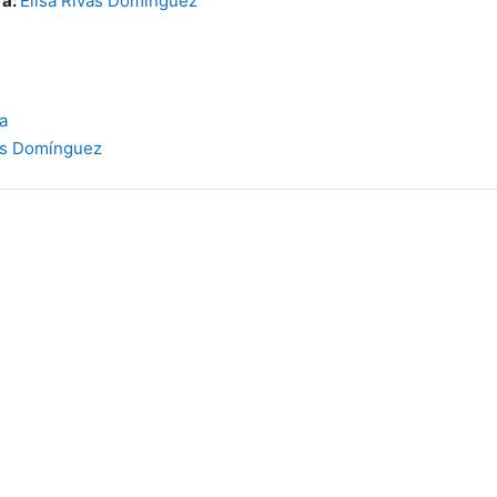
/a:
Elisa Rivas Domínguez
a
vas Domínguez