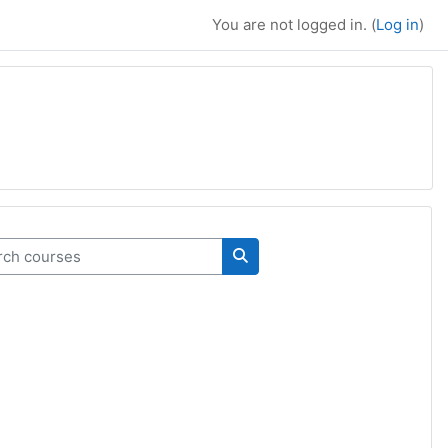
You are not logged in. (
Log in
)
h courses
Search courses