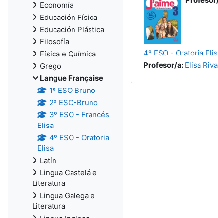
Profesor
Economía
Educación Física
Educación Plástica
Filosofía
4º ESO - Oratoria Elis
Física e Química
Profesor/a:
Elisa Ri
Grego
Langue Française
1º ESO Bruno
2º ESO-Bruno
3º ESO - Francés
Elisa
4º ESO - Oratoria
Elisa
Latín
Lingua Castelá e
Literatura
Lingua Galega e
Literatura