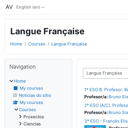
Skip to main content
AV
English ‎(en)‎
Langue Française
Home
Courses
Langue Française
Blocks
Skip Navigation
Navigation
Course categories
Home
My courses
1º ESO B. Profesor: 
Noticias do sitio
Profesor/a:
Bruno Si
My courses
2º ESO (A/C). Profeso
Courses
Profesor/a:
Bruno Si
Proxectos
3º ESO - Francés Elis
Ciencias