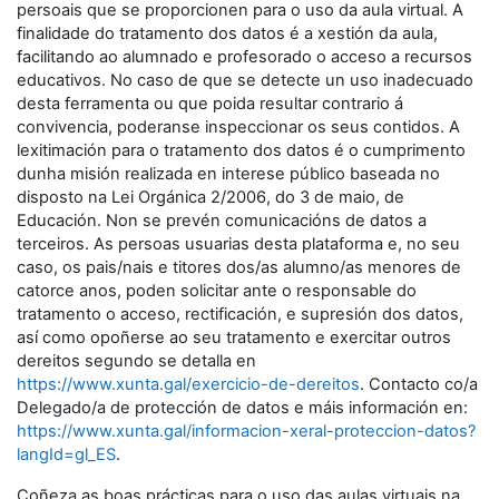
persoais que se proporcionen para o uso da aula virtual. A
finalidade do tratamento dos datos é a xestión da aula,
facilitando ao alumnado e profesorado o acceso a recursos
educativos. No caso de que se detecte un uso inadecuado
desta ferramenta ou que poida resultar contrario á
convivencia, poderanse inspeccionar os seus contidos. A
lexitimación para o tratamento dos datos é o cumprimento
dunha misión realizada en interese público baseada no
disposto na Lei Orgánica 2/2006, do 3 de maio, de
Educación. Non se prevén comunicacións de datos a
terceiros. As persoas usuarias desta plataforma e, no seu
caso, os pais/nais e titores dos/as alumno/as menores de
catorce anos, poden solicitar ante o responsable do
tratamento o acceso, rectificación, e supresión dos datos,
así como opoñerse ao seu tratamento e exercitar outros
dereitos segundo se detalla en
https://www.xunta.gal/exercicio-de-dereitos
. Contacto co/a
Delegado/a de protección de datos e máis información en:
https://www.xunta.gal/informacion-xeral-proteccion-datos?
langId=gl_ES
.
Coñeza as boas prácticas para o uso das aulas virtuais na