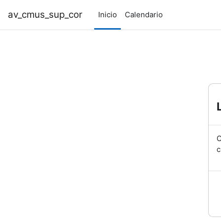
Ir ao contido principal
av_cmus_sup_cor
Inicio
Calendario
O
c