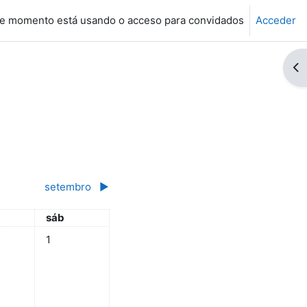
e momento está usando o acceso para convidados
Acceder
Ab
setembro
▶︎
s
sábado
sáb
Non hai eventos, sábado, 1 de agosto
1