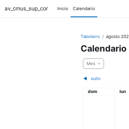
Ir ao contido principal
av_cmus_sup_cor
Inicio
Calendario
Taboleiro
agosto 202
Calendario
Mes
◀︎
xullo
domingo
luns
dom
lun