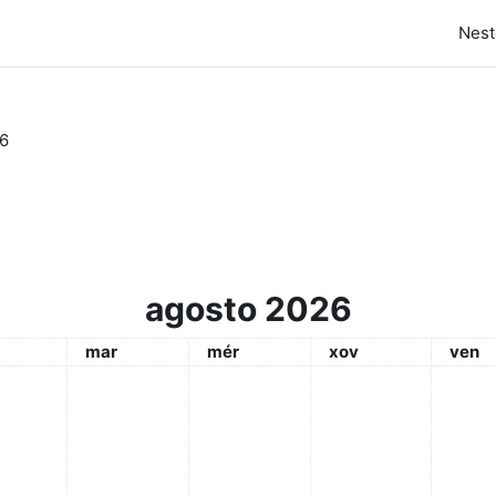
Nest
6
agosto 2026
martes
mércores
xoves
venre
mar
mér
xov
ven