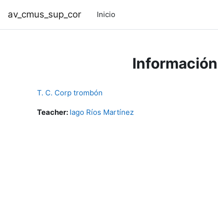
Ir ao contido principal
av_cmus_sup_cor
Inicio
Información
T. C. Corp trombón
Teacher:
Iago Ríos Martínez