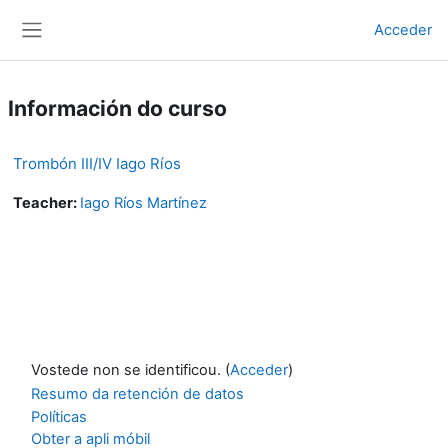
Ir ao contido principal
Acceder
Panel lateral
Información do curso
Trombón III/IV Iago Ríos
Teacher:
Iago Ríos Martínez
Vostede non se identificou. (
Acceder
)
Resumo da retención de datos
Políticas
Obter a apli móbil