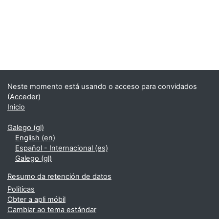
Bloques
Supplementary blocks
Neste momento está usando o acceso para convidados
(
Acceder
)
Inicio
Galego ‎(gl)‎
English ‎(en)‎
Español - Internacional ‎(es)‎
Galego ‎(gl)‎
Resumo da retención de datos
Políticas
Obter a apli móbil
Cambiar ao tema estándar